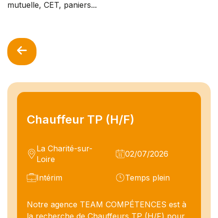
mutuelle, CET, paniers...
Chauffeur TP (H/F)
La Charité-sur-
02/07/2026
Loire
Intérim
Temps plein
Notre agence TEAM COMPÉTENCES est à
la recherche de Chauffeurs TP (H/F) pour