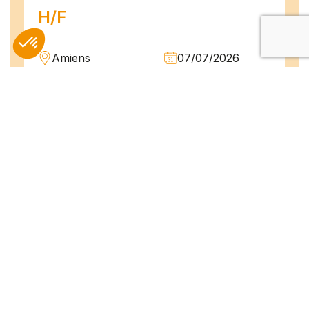
H/F
Amiens
07/07/2026
Intérim
Temps plein
L'agence TEAM COMPETENCES recherche
pour son client, des Techniciens de
Maintenance H/F afin d'assurer la
maintenance préventive et curative
d'installations industrielles. Vos missions : -
Réaliser...
Peintre en bâtiment (H/F)