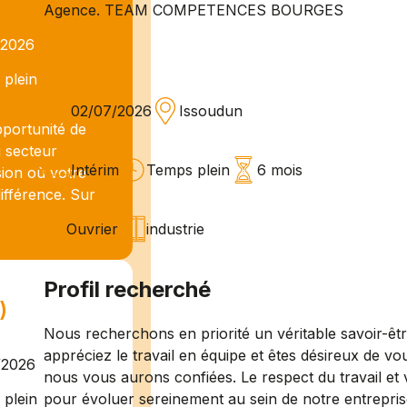
Agence. TEAM COMPETENCES BOURGES
/2026
plein
02/07/2026
Issoudun
ortunité de
 secteur
Intérim
Temps plein
6 mois
sion où votre
différence. Sur
Ouvrier
industrie
Profil recherché
)
Nous recherchons en priorité un véritable savoir-êt
appréciez le travail en équipe et êtes désireux de vo
/2026
nous vous aurons confiées. Le respect du travail et 
pour évoluer sereinement au sein de notre entrepris
plein