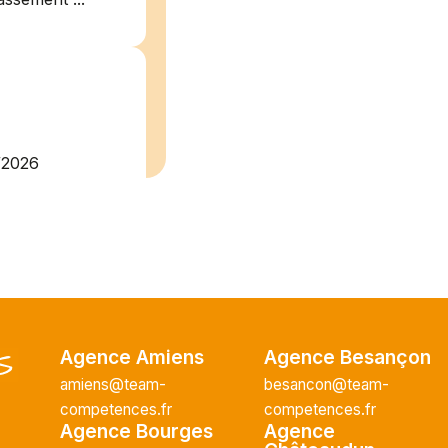
/2026
plein
recrute pour
uisier H.F en
Vous intégrerez
cture majeur...
Agence Amiens
Agence Besançon
amiens@team-
besancon@team-
competences.fr
competences.fr
ce H/F
Agence Bourges
Agence