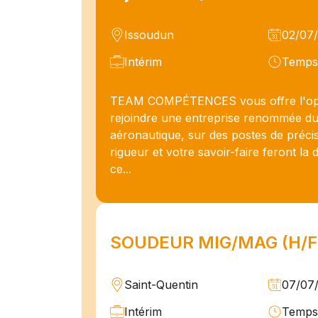
Issoudun
02/07
Intérim
Temps 
TEAM COMPÉTENCES vous offre l'opp
rejoindre une entreprise renommée du
aéronautique, sur des postes de préci
rigueur et votre savoir-faire feront la 
ce...
SOUDEUR MIG/MAG (H/F
Saint-Quentin
07/07
Intérim
Temps 