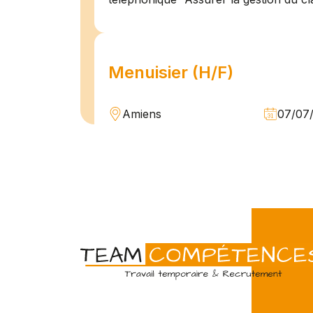
Menuisier (H/F)
Amiens
07/07
Intérim
Temps 
L'agence Team Compétences Amiens 
son client ! Nous recherchons un Men
vue d'une mission longue en intérim. 
une équipe déjà en place dans une stru
Technicien de maintenan