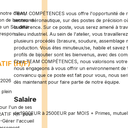
otre client,
TEAM COMPÉTENCES vous offre l'opportunité de re
ion de bennes et
secteur aéronautique, sur des postes de précision où
te un Soudeur
la différence. Sur ce poste, vous serez amené à trava
respon...
milieu industriel. Au sein de l'atelier, vous travaille
plusieurs procédés (brasure, soudure, assemblage m
production. Vous êtes minutieux/se, habile et savez tr
profils de bijoutier sont les bienvenus, avec des com
Chez TEAM COMPÉTENCES, nous valorisons votre en
IF (H/F)
nous engageons à vous offrir un environnement de tr
convaincu que ce poste est fait pour vous, nous ser
/2026
dès maintenant pour faire partie de notre équipe.
plein
Salaire
ur l'un de ses
de 1900EUR à 2500EUR par MOIS + Primes, mutuelle
RATIF H/F pour
-Gérer l'accueil
assement ...