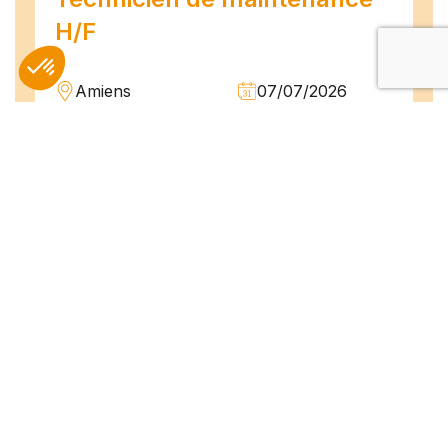
H/F
Amiens
07/07/2026
Intérim
Temps plein
L'agence TEAM COMPETENCES recherche
pour son client, des Techniciens de
Maintenance H/F afin d'assurer la
maintenance préventive et curative
d'installations industrielles. Vos missions : -
Réaliser...
Peintre en bâtiment (H/F)